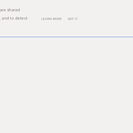
AFEN
KONTAKT
 are shared
, and to detect
LEARN MORE
GOT IT