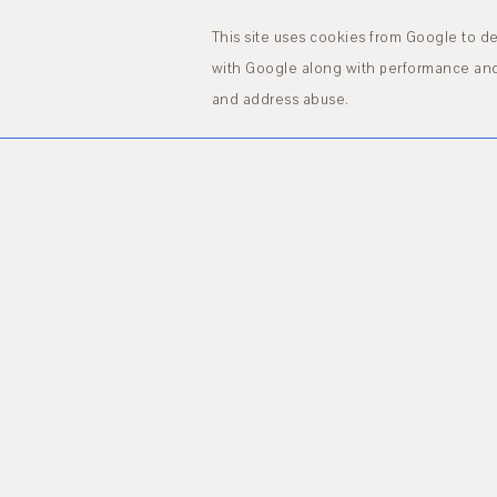
HOME
ABOUT
This site uses cookies from Google to del
with Google along with performance and s
and address abuse.